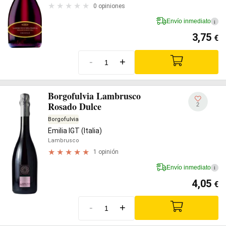
0 opiniones
Envío inmediato
i
3,75
€
-
+
Borgofulvia Lambrusco
Rosado Dulce
2
Borgofulvia
Emilia IGT (Italia)
Lambrusco
1 opinión
Envío inmediato
i
4,05
€
-
+