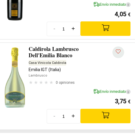
Envío inmediato
i
4,05
€
-
+
Caldirola Lambrusco
Dell'Emilia Blanco
Casa Vinicola Caldirola
Emilia IGT (Italia)
Lambrusco
0 opiniones
Envío inmediato
i
3,75
€
-
+