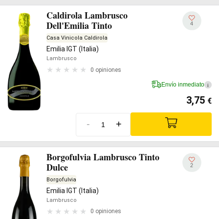
Caldirola Lambrusco
Dell'Emilia Tinto
4
Casa Vinicola Caldirola
Emilia IGT (Italia)
Lambrusco
0 opiniones
Envío inmediato
i
3,75
€
-
+
Borgofulvia Lambrusco Tinto
Dulce
2
Borgofulvia
Emilia IGT (Italia)
Lambrusco
0 opiniones