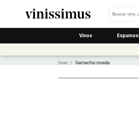
Vinos
Espumos
Uvas
/
Garnacha rosada