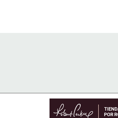
TIEN
POR R