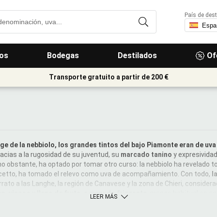
País de dest
os
Bodegas
Destilados
Of
Transporte gratuito a partir de 200 €
ge de la nebbiolo, los grandes tintos del bajo Piamonte eran de uva
cias a la rugosidad de su juventud, su
marcado
tanino
y expresividad
no obstante, ha optado por tomar otro curso: la nebbiolo ha revelado t
lcetto, ha tomado el relevo como uva de acompañamiento. Con todo,
l
rato a las Langhe, la región de Canavese y la zona de Chieri, considera
en, vinoso y lleno de fruta, a menudo frizzante
; menos habitual es en
LEER MÁS
inos de guarda. Todavía se vinifica, como manda la tradición,
mezclad