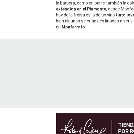
la barbera, como en parte también la do
extendida en el Piamonte
, desde Monfer
hoy de la freisa es la de un vino
tinto jov
bien algunos se crían destinados a ser v
en
Monferrato
.
TIEN
POR R