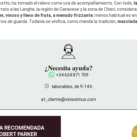
lcetto, ha tomado el relevo como uva de acompañamiento. Con todo,
l
rato a las Langhe, la región de Canavese y la zona de Chieri, considera
en, vinoso y lleno de fruta, a menudo frizzante
; menos habitual es en
inos de guarda. Todavía se vinifica, como manda la tradición,
mezclad
¿Necesita ayuda?
+34 634 871 709
laborables, de 9-14 h
at_cliente@vinissimus.com
DA RECOMENDADA
OBERT PARKER