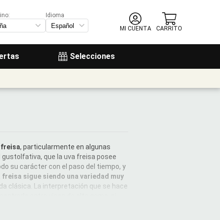
ino:
Idioma
MI CUENTA
CARRITO
ertas
Selecciones
 freisa
, particularmente en algunas
 gustolfativa, que la uva freisa posee
odo su carácter con el paso del tiempo, y
a freisa sigue siendo una variedad muy
da clásica. La interpretación que se hace
contrarlo entre vinos de alta gama, si
a
con otras variedades tintas, sobre todo