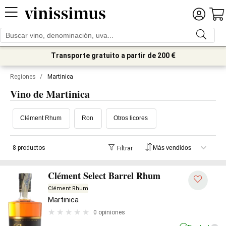
Transporte gratuito a partir de 200 €
Regiones
/
Martinica
Vino de Martinica
Clément Rhum
Ron
Otros licores
8 productos
Filtrar
Clément Select Barrel Rhum
Clément Rhum
Martinica
0 opiniones