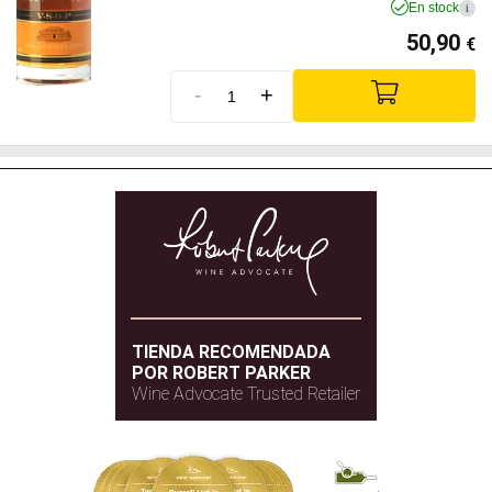
En stock
i
50,90
€
-
+
TIENDA RECOMENDADA
POR ROBERT PARKER
Wine Advocate Trusted Retailer