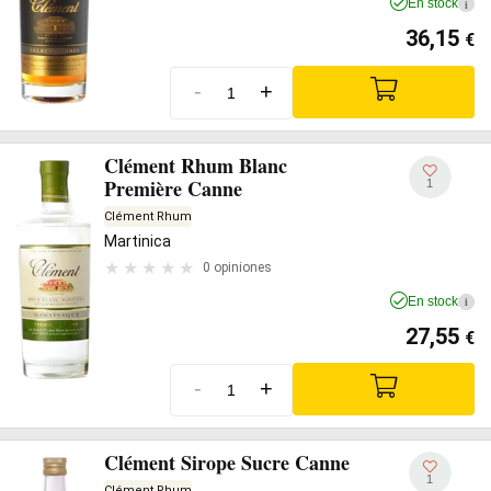
En stock
i
36,15
€
-
+
Clément Rhum Blanc
Première Canne
1
Clément Rhum
Martinica
0 opiniones
En stock
i
27,55
€
-
+
Clément Sirope Sucre Canne
1
Clément Rhum