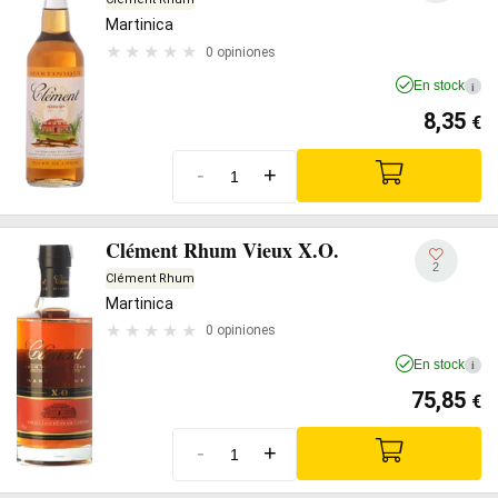
Martinica
0 opiniones
En stock
i
8,35
€
-
+
Clément Rhum Vieux X.O.
2
Clément Rhum
Martinica
0 opiniones
En stock
i
75,85
€
-
+