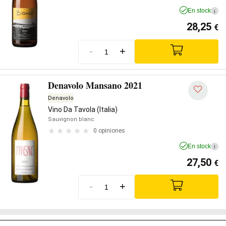
En stock
i
28,25
€
-
+
Denavolo Mansano 2021
Denavolo
Vino Da Tavola (Italia)
Sauvignon blanc
0 opiniones
En stock
i
27,50
€
-
+