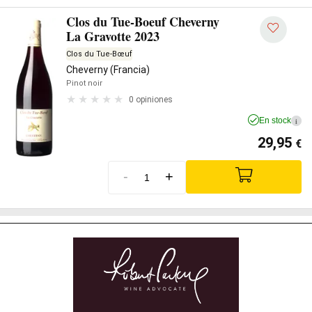
Clos du Tue-Boeuf Cheverny
La Gravotte 2023
Clos du Tue-Bœuf
Cheverny (Francia)
Pinot noir
0 opiniones
En stock
i
29,95
€
-
+