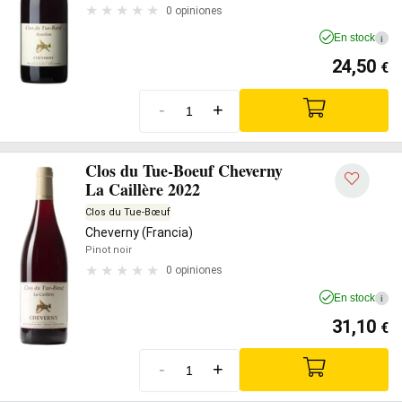
0 opiniones
En stock
i
24,50
€
-
+
Clos du Tue-Boeuf Cheverny
La Caillère 2022
Clos du Tue-Bœuf
Cheverny (Francia)
Pinot noir
0 opiniones
En stock
i
31,10
€
-
+