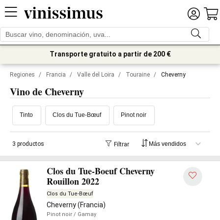
Transporte gratuito a partir de 200 €
Regiones
/
Francia
/
Valle del Loira
/
Touraine
/
Cheverny
Vino de Cheverny
Tinto
Clos du Tue-Bœuf
Pinot noir
3 productos
Filtrar
Clos du Tue-Boeuf Cheverny
Rouillon 2022
Clos du Tue-Bœuf
Cheverny (Francia)
Pinot noir
/ Gamay