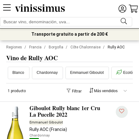
Transporte gratuito a partir de 200 €
Regiones
/
Francia
/
Borgoña
/
Côte Chalonnaise
/
Rully AOC
Vino de Rully AOC
Blanco
Chardonnay
Emmanuel Giboulot
Ecológic
1 producto
Filtrar
Giboulot Rully blanc 1er Cru
La Pucelle 2022
Emmanuel Giboulot
Rully AOC (Francia)
Chardonnay