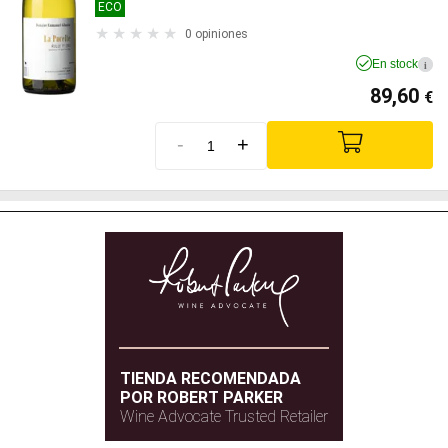
ECO
0 opiniones
En stock
i
89,60
€
-
+
TIENDA RECOMENDADA
POR ROBERT PARKER
Wine Advocate Trusted Retailer