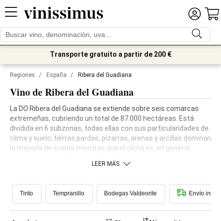
Transporte gratuito a partir de 200 €
Regiones
/
España
/
Ribera del Guadiana
Vino de Ribera del Guadiana
La DO Ribera del Guadiana se extiende sobre seis comarcas
extremeñas, cubriendo un total de 87.000 hectáreas. Está
dividida en 6 subzonas, todas ellas con sus particularidades de
clima y suelo; tierras pardas, pizarras, arenas y arcillas dominan
la mayoría de suelos mientras que el clima es, en general,
continental de influencia atlántica.
LEER MÁS
Tinto
Tempranillo
Bodegas Valdeorite
Envío inmed