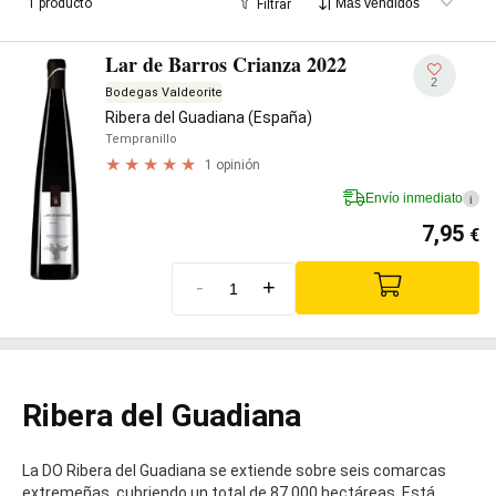
1 producto
Filtrar
Lar de Barros Crianza 2022
2
Bodegas Valdeorite
Ribera del Guadiana (España)
Tempranillo
1 opinión
Envío inmediato
i
7,95
€
-
+
Ribera del Guadiana
La DO Ribera del Guadiana se extiende sobre seis comarcas
extremeñas, cubriendo un total de 87.000 hectáreas. Está