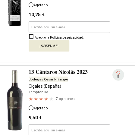
Agotado
10,25
€
Acepto la
Política de privacidad
.
¡AVÍSENME!
13 Cántaros Nicolás 2023
5
Bodegas César Príncipe
Cigales (España)
Tempranillo
7 opiniones
Agotado
9,50
€