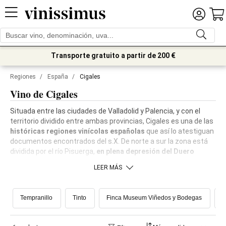
Transporte gratuito a partir de 200 €
Regiones
/
España
/
Cigales
Vino de Cigales
Situada entre las ciudades de Valladolid y Palencia, y con el
territorio dividido entre ambas provincias, Cigales es una de las
históricas regiones vinícolas españolas
que así lo atestiguan
documentos encontrados del s.X. De norte a sur la zona está
dividida por el río Pisuerga,
en plena depresión del Duero
LEER MÁS
Tempranillo
Tinto
Finca Museum Viñedos y Bodegas
R