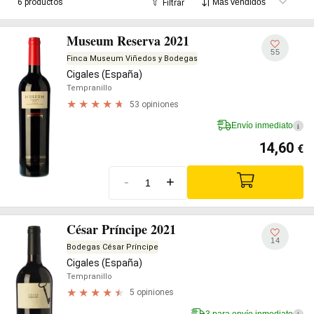
6 productos
Filtrar
Museum Reserva 2021
55
Finca Museum Viñedos y Bodegas
Cigales (España)
Tempranillo
53 opiniones
Envío inmediato
i
14,60
€
-
+
César Príncipe 2021
14
Bodegas César Príncipe
Cigales (España)
Tempranillo
5 opiniones
3 para envío inmediato