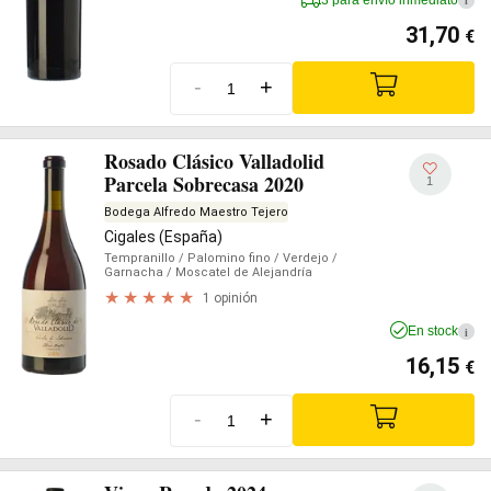
i
31,70
€
-
+
Rosado Clásico Valladolid
Parcela Sobrecasa 2020
1
Bodega Alfredo Maestro Tejero
Cigales (España)
Tempranillo
/ Palomino fino
/ Verdejo
/
Garnacha
/ Moscatel de Alejandría
1 opinión
En stock
i
16,15
€
-
+