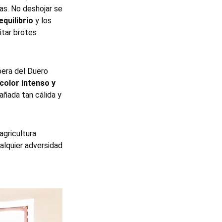
pas. No deshojar se
quilibrio
y los
itar brotes
bera del Duero
color intenso y
 añada tan cálida y
a agricultura
ualquier adversidad