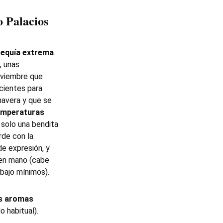
o Palacios
sequía extrema
.
, unas
oviembre que
icientes para
imavera y que se
mperaturas
 solo una bendita
rde con la
e expresión, y
 en mano (cabe
 bajo mínimos).
os aromas
lo habitual).