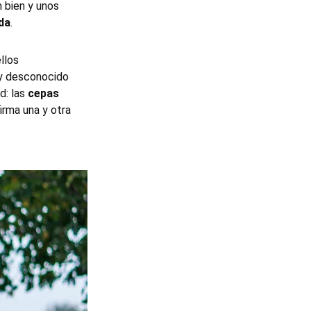
 bien y unos
da
.
llos
 y desconocido
ad: las
cepas
firma una y otra