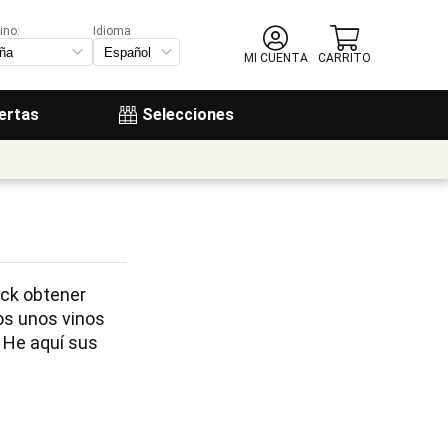
ino:
Idioma
MI CUENTA
CARRITO
ertas
Selecciones
ck obtener 
os unos vinos 
 He aquí sus 