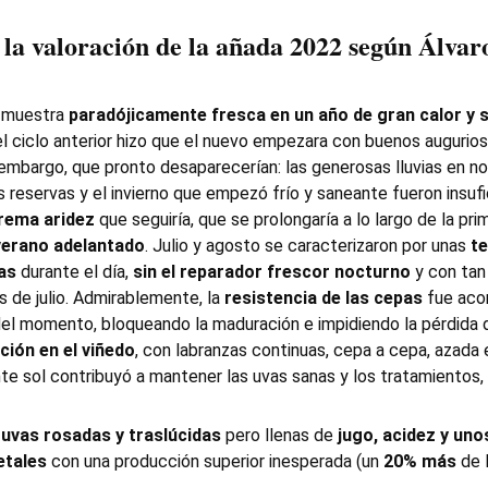
la valoración de la añada 2022 según Álvar
 muestra
paradójicamente fresca en un año de gran calor y 
l ciclo anterior hizo que el nuevo empezara con buenos augurios
 embargo, que pronto desaparecerían: las generosas lluvias en n
s reservas y el invierno que empezó frío y saneante fueron insuf
trema aridez
que seguiría, que se prolongaría a lo largo de la pr
verano adelantado
. Julio y agosto se caracterizaron por unas
te
as
durante el día,
sin el reparador frescor nocturno
y con tan
s de julio. Admirablemente, la
resistencia de las cepas
fue aco
el momento, bloqueando la maduración e impidiendo la pérdida d
ción en el viñedo
, con labranzas continuas, cepa a cepa, azada
nte sol contribuyó a mantener las uvas sanas y los tratamientos,
s
uvas rosadas y traslúcidas
pero llenas de
jugo, acidez y un
etales
con una producción superior inesperada (un
20% más
de 