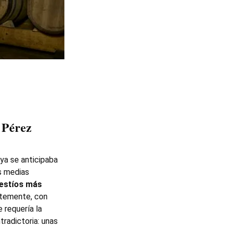
 Pérez
 ya se anticipaba
as medias
 estíos más
ntemente, con
 requería la
radictoria: unas