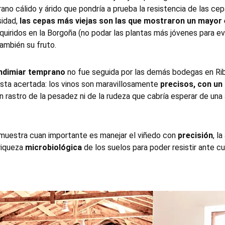
ano cálido y árido que pondría a prueba la resistencia de las ce
sidad,
las cepas más viejas son las que mostraron un mayor e
uiridos en la Borgoña (no podar las plantas más jóvenes para ev
también su fruto.
ndimiar temprano
no fue seguida por las demás bodegas en Ri
sta acertada: los vinos son maravillosamente
precisos, con un 
sin rastro de la pesadez ni de la rudeza que cabría esperar de una
muestra cuan importante es manejar el viñedo con
precisión
, l
riqueza
microbiológica
de los suelos para poder resistir ante c