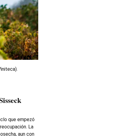
initeca).
Sisseck
ciclo que empezó
preocupación. La
cosecha, aun con