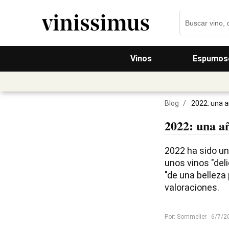
Vinos
Espumos
Blog
/
2022: una 
2022: una a
2022 ha sido un
unos vinos "del
"de una belleza 
valoraciones.
Por: Sommelier
- 6/7/2