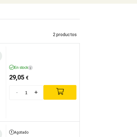
2 productos
En stock
i
29,05
€
-
+
Agotado