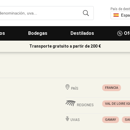
País de dest
os
Bodegas
Destilados
Of
Transporte gratuito a partir de 200 €
FRANCIA
PAÍS
VAL DE LOIRE I
REGIONES
UVAS
GAMAY
SA