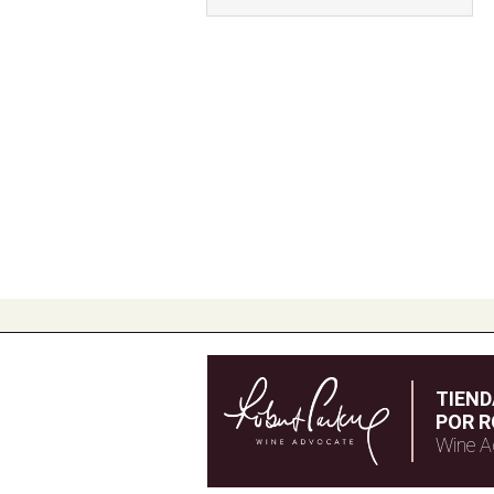
TIEN
POR R
Wine A