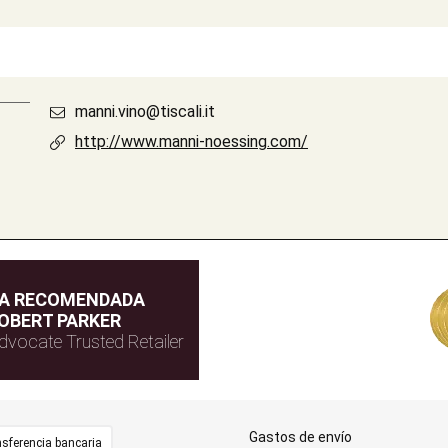
manni.vino@tiscali.it
http://www.manni-noessing.com/
DA RECOMENDADA
OBERT PARKER
dvocate Trusted Retailer
Gastos de envío
sferencia bancaria