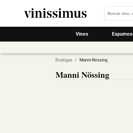
Vinos
Espumos
Bodegas
/
Manni Nössing
Manni Nössing