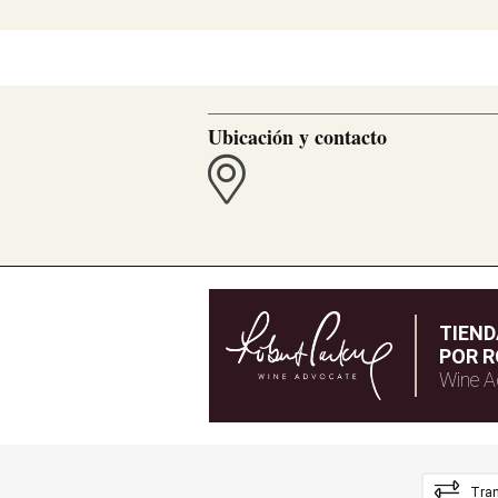
Ubicación y contacto
TIEN
POR R
Wine A
Tran