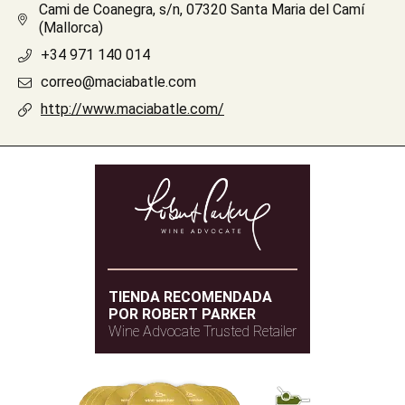
Cami de Coanegra, s/n, 07320 Santa Maria del Camí
(Mallorca)
+34 971 140 014
correo@maciabatle.com
http://www.maciabatle.com/
TIENDA RECOMENDADA
POR ROBERT PARKER
Wine Advocate Trusted Retailer