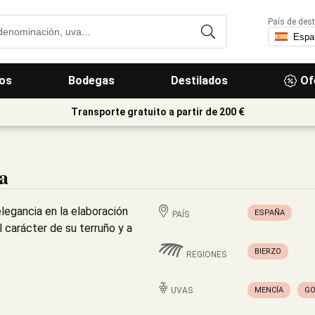
País de dest
os
Bodegas
Destilados
Of
Transporte gratuito a partir de 200 €
a
legancia en la elaboración
ESPAÑA
PAÍS
l carácter de su terruño y a
BIERZO
REGIONES
UVAS
MENCÍA
GO