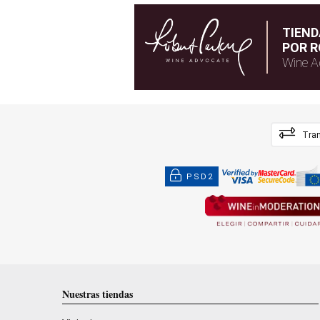
TIEN
POR R
Wine A
Tran
PSD2
Nuestras tiendas