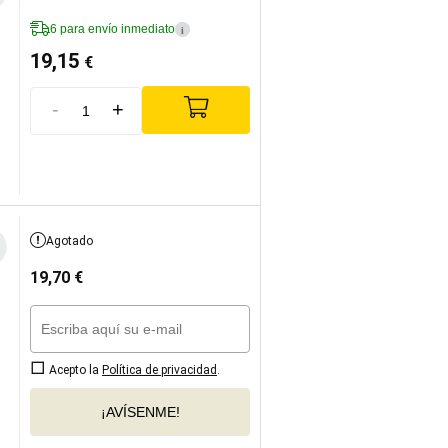
6 para envío inmediato
i
19,15
€
-
+
Agotado
19,70
€
Acepto la
Política de privacidad
.
¡AVÍSENME!