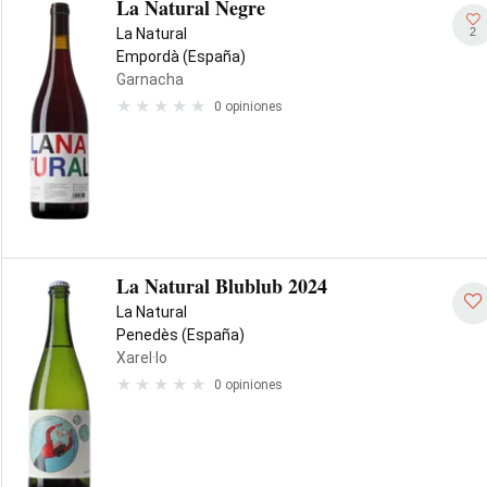
La Natural Negre
2
La Natural
Empordà (España)
Garnacha
0 opiniones
La Natural Blublub 2024
La Natural
Penedès (España)
Xarel·lo
0 opiniones