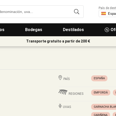
País de dest
os
Bodegas
Destilados
Of
Transporte gratuito a partir de 200 €
ESPAÑA
PAÍS
EMPORDÀ
REGIONES
UVAS
GARNACHA BLA
CARIÑENA