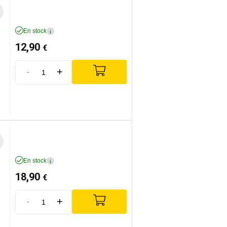
En stock
i
12,90
€
-
+
En stock
i
18,90
€
-
+