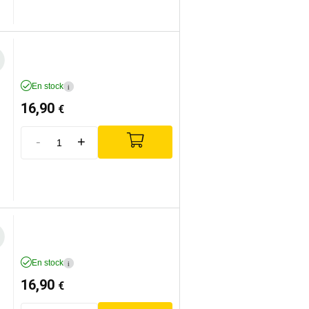
En stock
i
16,90
€
-
+
En stock
i
16,90
€