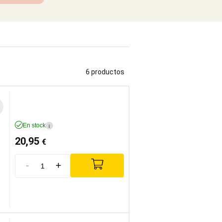
6 productos
En stock
i
20,95
€
-
+