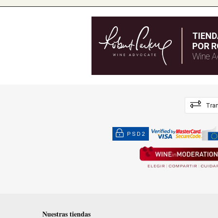
TIEN
POR R
Wine A
Tran
PSD2
Nuestras tiendas