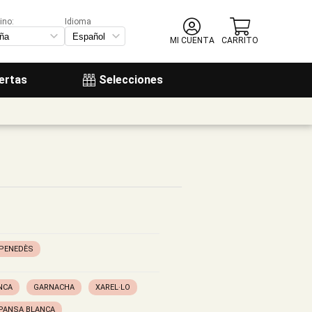
ino:
Idioma
MI CUENTA
CARRITO
ertas
Selecciones
PENEDÈS
NCA
GARNACHA
XAREL·LO
PANSA BLANCA