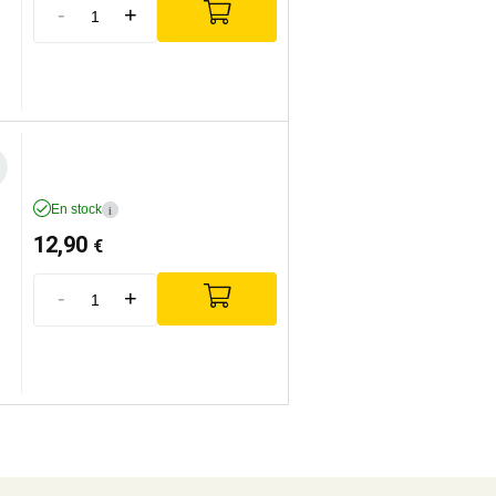
-
+
En stock
i
12,90
€
-
+