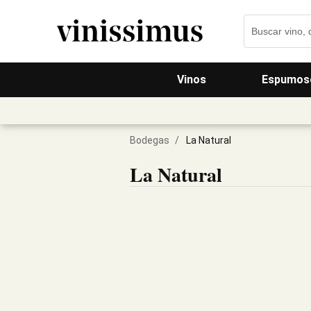
Vinos
Espumos
Bodegas
/
La Natural
La Natural