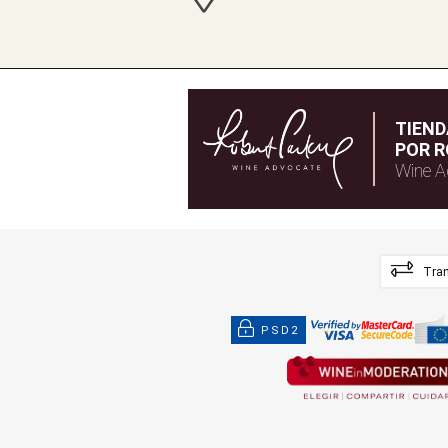
TIEN
POR R
Wine A
Tran
PSD2