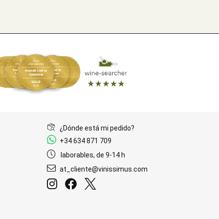
¿Dónde está mi pedido?
+34 634 871 709
laborables, de 9-14 h
at_cliente@vinissimus.com