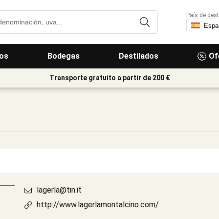
País de dest
os
Bodegas
Destilados
Of
Transporte gratuito a partir de 200 €
lagerla@tin.it
http://www.lagerlamontalcino.com/