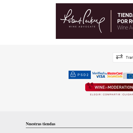
TIEN
POR R
Wine A
Tran
PSD2
Nuestras tiendas