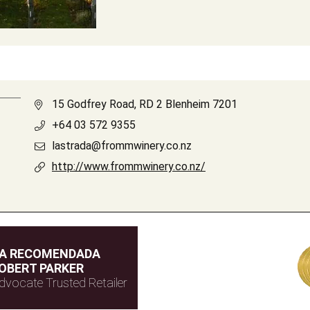
15 Godfrey Road, RD 2 Blenheim 7201
+64 03 572 9355
lastrada@frommwinery.co.nz
http://www.frommwinery.co.nz/
DA RECOMENDADA
OBERT PARKER
dvocate Trusted Retailer