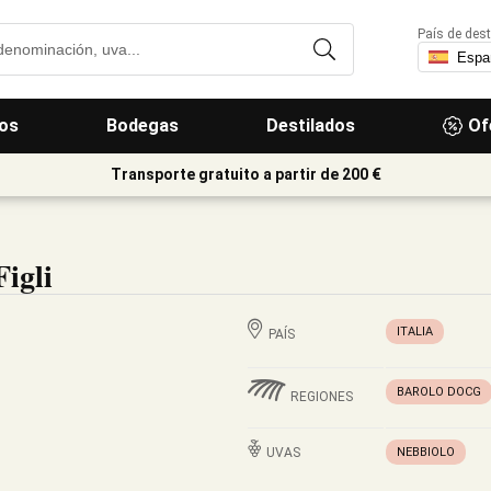
País de dest
os
Bodegas
Destilados
Of
Transporte gratuito a partir de 200 €
igli
ITALIA
PAÍS
BAROLO DOCG
REGIONES
UVAS
NEBBIOLO