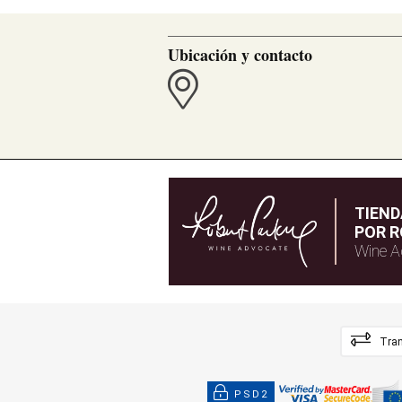
Ubicación y contacto
TIEN
POR R
Wine A
Tran
PSD2