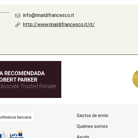
info@rinaldifrancesco.it
http://www.rinaldifrancesco.it/it/
DA RECOMENDADA
OBERT PARKER
dvocate Trusted Retailer
Gastos de envío
sferencia bancaria
Quiénes somos
Ayuda