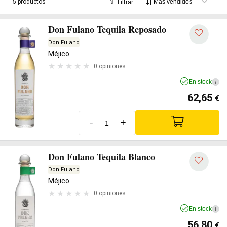
5 productos
Filtrar
Don Fulano Tequila Reposado
Don Fulano
Méjico
0 opiniones
En stock
i
62,65
€
-
+
Don Fulano Tequila Blanco
Don Fulano
Méjico
0 opiniones
En stock
i
56,80
€