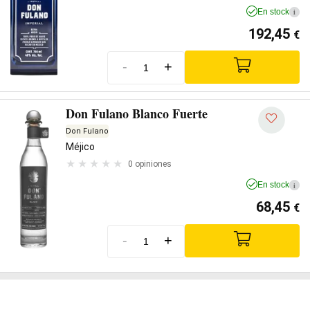
En stock
i
192,45
€
-
+
Don Fulano Blanco Fuerte
Don Fulano
Méjico
0 opiniones
En stock
i
68,45
€
-
+