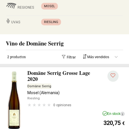
MOSEL
REGIONES
UVAS
RIESLING
Vino de Domäne Serrig
2 productos
Filtrar
Domäne Serrig Grosse Lage
2020
Domäne Serrig
Mosel (Alemania)
Riesling
0 opiniones
En stock
i
320,75
€