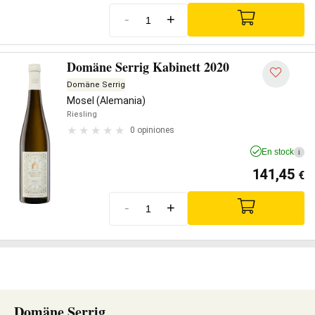
-
+
Domäne Serrig Kabinett 2020
Domäne Serrig
Mosel (Alemania)
Riesling
0 opiniones
En stock
i
141,45
€
-
+
Domäne Serrig