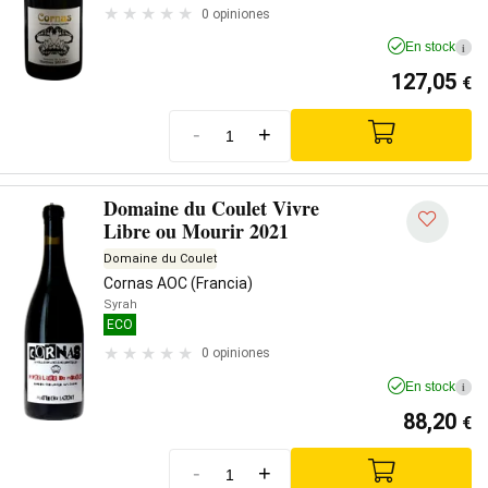
0 opiniones
En stock
i
127,05
€
-
+
Domaine du Coulet Vivre
Libre ou Mourir 2021
Domaine du Coulet
Cornas AOC (Francia)
Syrah
ECO
0 opiniones
En stock
i
88,20
€
-
+