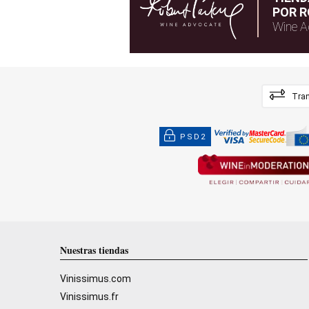
POR R
Wine A
Tran
PSD2
Nuestras tiendas
Vinissimus.com
Vinissimus.fr