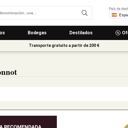
País de dest
os
Bodegas
Destilados
Of
Transporte gratuito a partir de 200 €
onnot
DA RECOMENDADA