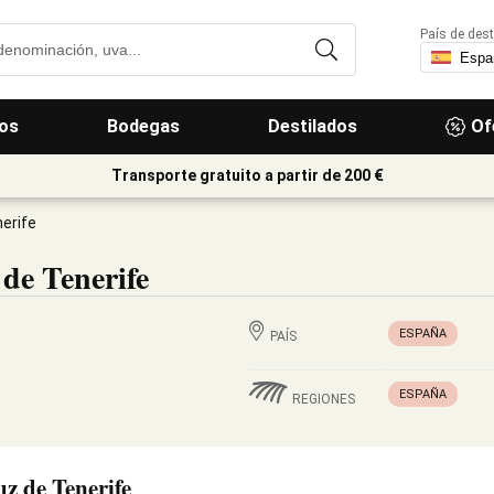
País de dest
os
Bodegas
Destilados
Of
Transporte gratuito a partir de 200 €
nerife
 de Tenerife
ESPAÑA
PAÍS
ESPAÑA
REGIONES
uz de Tenerife