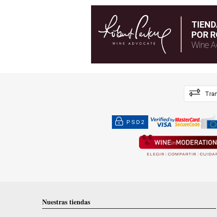
TIEN
POR R
Wine A
Tran
PSD2
Nuestras tiendas