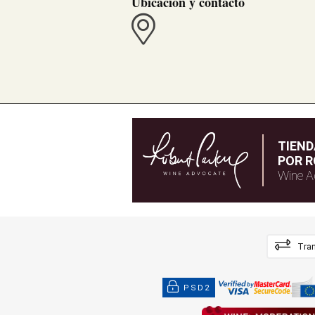
Ubicación y contacto
TIEN
POR R
Wine A
Tran
PSD2