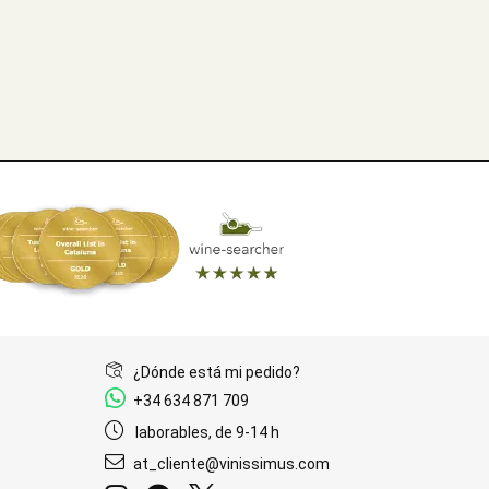
¿Dónde está mi pedido?
+34 634 871 709
laborables, de 9-14 h
at_cliente@vinissimus.com