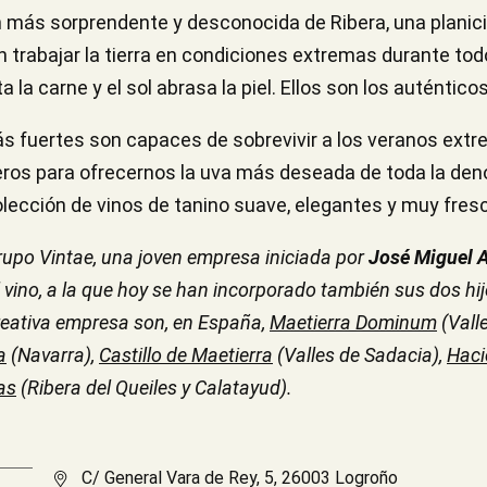
n más sorprendente y desconocida de Ribera, una planici
 trabajar la tierra en condiciones extremas durante todo 
a la carne y el sol abrasa la piel. Ellos son los auténtico
ás fuertes son capaces de sobrevivir a los veranos ex
ros para ofrecernos la uva más deseada de toda la den
ección de vinos de tanino suave, elegantes y muy fres
upo Vintae, una joven empresa iniciada por
José Miguel A
ino, a la que hoy se han incorporado también sus dos hij
reativa empresa son, en España,
Maetierra Dominum
(Vall
a
(Navarra),
Castillo de Maetierra
(Valles de Sadacia),
Haci
as
(Ribera del Queiles y Calatayud).
C/ General Vara de Rey, 5, 26003 Logroño