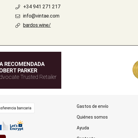
+34 941 271 217
info@vintae.com
bardos.wine/
DA RECOMENDADA
OBERT PARKER
dvocate Trusted Retailer
Gastos de envío
sferencia bancaria
Quiénes somos
Ayuda