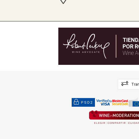
TIEN
POR R
Wine A
Tran
PSD2