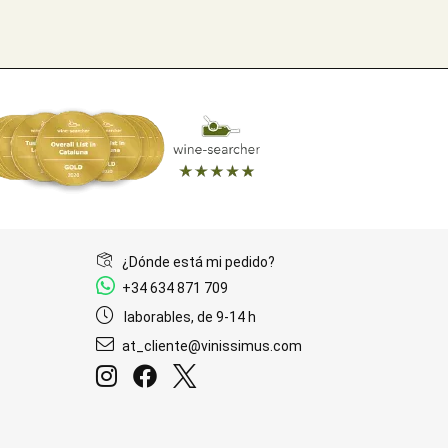
¿Dónde está mi pedido?
+34 634 871 709
laborables, de 9-14 h
at_cliente@vinissimus.com