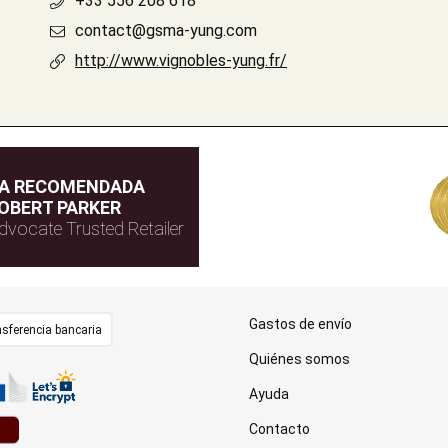
+33 556 208 618
contact@gsma-yung.com
http://www.vignobles-yung.fr/
DA RECOMENDADA
OBERT PARKER
dvocate Trusted Retailer
Gastos de envío
sferencia bancaria
Quiénes somos
Ayuda
Contacto