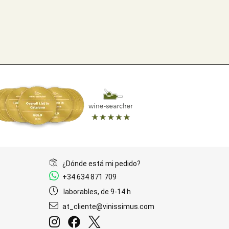
¿Dónde está mi pedido?
+34 634 871 709
laborables, de 9-14 h
at_cliente@vinissimus.com