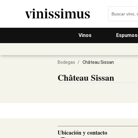
Vinos
Espumos
Bodegas
/
Château Sissan
Château Sissan
Ubicación y contacto