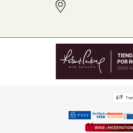
TIEN
POR R
Wine A
Tran
PSD2