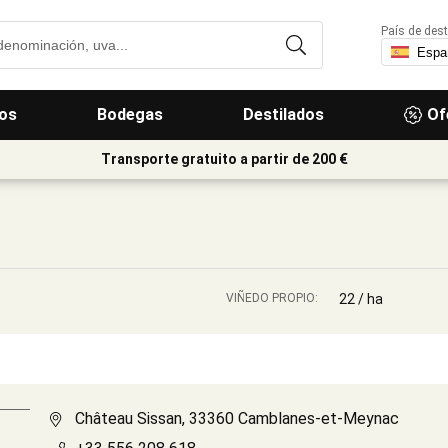
País de dest
os
Bodegas
Destilados
Of
Transporte gratuito a partir de 200 €
VIÑEDO PROPIO:
22 / ha
Château Sissan, 33360 Camblanes-et-Meynac