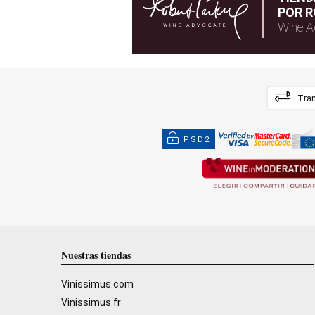
POR R
Wine A
Tran
PSD2
Nuestras tiendas
Vinissimus.com
Vinissimus.fr