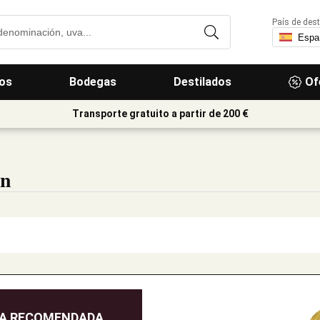
País de dest
os
Bodegas
Destilados
Of
Transporte gratuito a partir de 200 €
on
DA RECOMENDADA