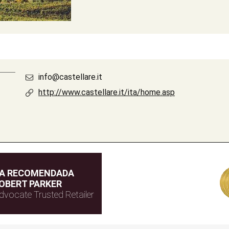
info@castellare.it
http://www.castellare.it/ita/home.asp
DA RECOMENDADA
OBERT PARKER
dvocate Trusted Retailer