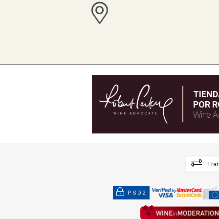
TIEN
POR R
Wine A
Tran
PSD2