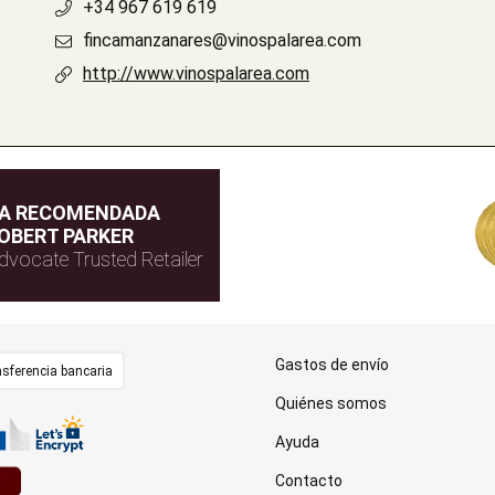
+34 967 619 619
fincamanzanares@vinospalarea.com
http://www.vinospalarea.com
DA RECOMENDADA
OBERT PARKER
dvocate Trusted Retailer
Gastos de envío
sferencia bancaria
Quiénes somos
Ayuda
Contacto