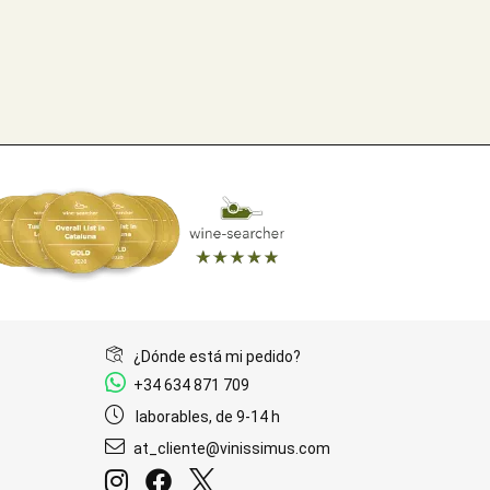
¿Dónde está mi pedido?
+34 634 871 709
laborables, de 9-14 h
at_cliente@vinissimus.com