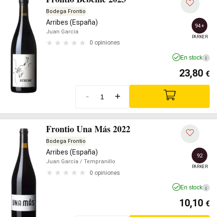
Bodega Frontio
Arribes (España)
94+
Juan García
PARKER
0 opiniones
En stock
i
23,80
€
-
+
Frontio Una Más 2022
Bodega Frontio
Arribes (España)
92
Juan García
/ Tempranillo
PARKER
0 opiniones
En stock
i
10,10
€