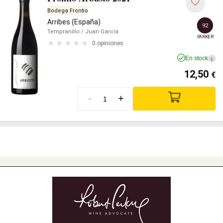
Bodega Frontio
Arribes (España)
92
Tempranillo
/ Juan García
PARKER
0 opiniones
En stock
i
12,50
€
-
+