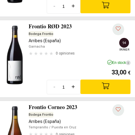
-
+
Frontio RØD 2023
Bodega Frontio
Arribes (España)
94
Garnacha
PARKER
0 opiniones
En stock
i
33,00
€
-
+
Frontio Corneo 2023
Bodega Frontio
Arribes (España)
Tempranillo
/ Puesta en Cruz
0 opiniones