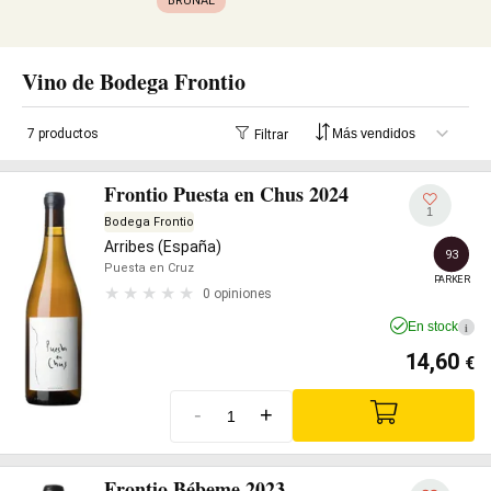
BRUÑAL
Vino de Bodega Frontio
7 productos
Filtrar
Frontio Puesta en Chus 2024
1
Bodega Frontio
Arribes (España)
93
Puesta en Cruz
PARKER
0 opiniones
En stock
i
14,60
€
-
+
Frontio Bébeme 2023