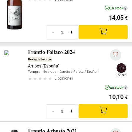
En stock
i
14,05
€
-
+
Frontio Follaco 2024
Bodega Frontio
Arribes (España)
93+
Tempranillo
/ Juan García
/ Rufete
/ Bruñal
PARKER
0 opiniones
En stock
i
10,10
€
-
+
Frontio Arbusto 2021