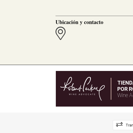
Ubicación y contacto
TIEN
POR R
Wine A
Tran