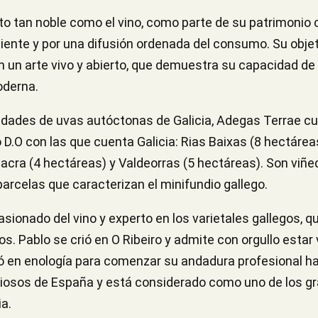
o tan noble como el vino, como parte de su patrimonio c
ente y por una difusión ordenada del consumo. Su objeti
 en un arte vivo y abierto, que demuestra su capacidad de
oderna.
edades de uvas autóctonas de Galicia, Adegas Terrae c
 D.O con las que cuenta Galicia: Rias Baixas (8 hectáreas
Sacra (4 hectáreas) y Valdeorras (5 hectáreas). Son viñ
rcelas que caracterizan el minifundio gallego.
sionado del vino y experto en los varietales gallegos, q
os. Pablo se crió en O Ribeiro y admite con orgullo estar
zó en enología para comenzar su andadura profesional h
giosos de España y está considerado como uno de los gr
ia.